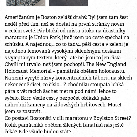
Američanům je Boston zvlášť drahý. Byl jsem tam šest
neděl před tím, než se dostal na první stránky novin
v celém světě. Pár bloků od místa útoku na účastníky
maratonu je Union Park, jímž jsem po cestě spěchal na
schůzku. A najednou... co to tady... pěší cesta v zeleni je
najednou lemovaná vysokými skleněnými deskami
s vyleptaným textem, který... ale ne, jsou to jen čísla...
Chvíli mi trvalo, než jsem pochopil. The New England
Holocaust Memorial – památník obětem holocaustu.
Na zemi vyryté názvy koncentračních táborů, na sklech
nekonečně čísel, co číslo... Z chodníku stoupala lehká
pára z větracích šachet metra pod námi, lehce to
syčelo. Brrr. Vedle cesty bezpočet oblázků jako
náhrobní kameny na židovských hřbitovech. Musel
jsem se zastavit.
Co postaví Bostonští v cíli maratonu v Boylston Street?
Kolik památníků obětem šílených fanatiků nás ještě
čeká? Kde všude budou stát?